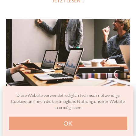
JETZT LESEN…
Diese Website verwendet lediglich technisch notwendige
Cookies, um Ihnen die bestmögliche Nutzung unserer Website
zu ermöglichen.
Führungsstärke durch Klarheit: Die
OK
Teamphasen nach Tuckman für mehr Erfolg