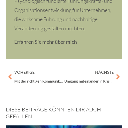
Psychologisch fundierte Führungskräfte- und
Organisationsentwicklung für Unternehmen,
die wirksame Führung und nachhaltige
Veränderung gestalten möchten.
Erfahren Sie mehr über mich
Zurück
Näc
VOHERIGE
NÄCHSTE
Mit der richtigen Kommunikation zum erfolgreichen Unternehmensaufbau
Umgang miteinander in Krisenzeiten: Ein Leitfaden für Führungskräfte
DIESE BEITRÄGE KÖNNTEN DIR AUCH
GEFALLEN