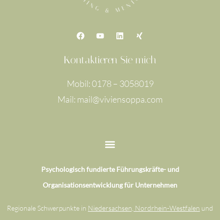
F
Y
L
X
a
o
i
i
c
u
n
n
e
t
k
g
Kontaktieren Sie mich
b
u
e
o
b
d
o
e
i
Mobil: 0178 – 3058019
k
n
Mail: mail@viviensoppa.com
Psychologisch fundierte Führungskräfte- und
Organisationsentwicklung für Unternehmen
Regionale Schwerpunkte in
Niedersachsen, Nordrhein-Westfalen
und