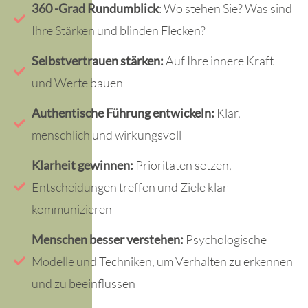
360 -Grad Rundumblick
: Wo stehen Sie? Was sind
Ihre Stärken und blinden Flecken?
Selbstvertrauen stärken:
Auf Ihre innere Kraft
und Werte bauen
Authentische Führung entwickeln:
Klar,
menschlich und wirkungsvoll
Klarheit gewinnen:
Prioritäten setzen,
Entscheidungen treffen und Ziele klar
kommunizieren
Menschen besser verstehen:
Psychologische
Modelle und Techniken, um Verhalten zu erkennen
und zu beeinflussen