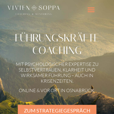
Zum
Inhalt
springen
FÜHRUNGSKRÄFTE
COACHING
MIT PSYCHOLOGISCHER EXPERTISE ZU
SELBSTVERTRAUEN, KLARHEIT UND
WIRKSAMER FÜHRUNG – AUCH IN
KRISENZEITEN.
ONLINE & VOR ORT IN OSNABRÜCK.
ZUM STRATEGIEGESPRÄCH