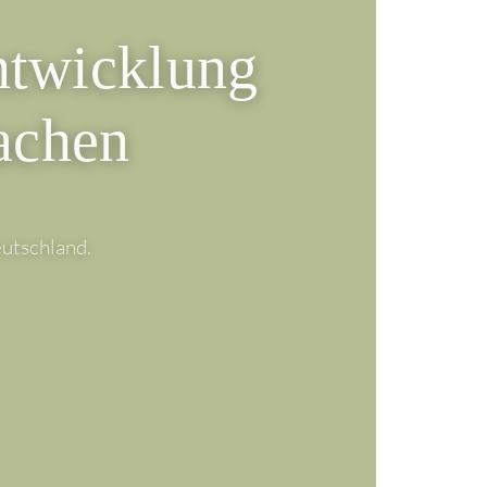
entwicklung
achen
utschland.