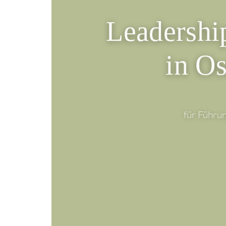
Leadership
in O
für Führu