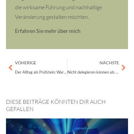
die wirksame Führung und nachhaltige
Veränderung gestalten möchten.
Erfahren Sie mehr über mich
Zurück
Näc
VOHERIGE
NÄCHSTE
Der Alltag als Prüfstein: Warum gute Absichten alleine Zusammenarbeit nicht verändern
Nicht delegieren können als Führungskraft: Psychodynamische Hintergründe von Kontrolle und Überidentifikation
DIESE BEITRÄGE KÖNNTEN DIR AUCH
GEFALLEN