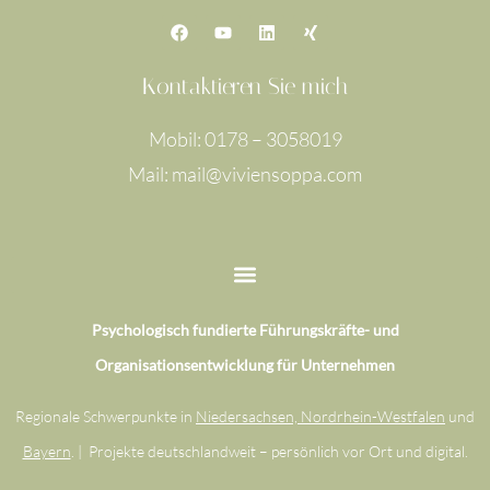
F
Y
L
X
a
o
i
i
c
u
n
n
e
t
k
g
Kontaktieren Sie mich
b
u
e
o
b
d
o
e
i
Mobil: 0178 – 3058019
k
n
Mail: mail@viviensoppa.com
Psychologisch fundierte Führungskräfte- und
Organisationsentwicklung für Unternehmen
Regionale Schwerpunkte in
Niedersachsen, Nordrhein-Westfalen
und
Bayern
. | Projekte deutschlandweit – persönlich vor Ort und digital.