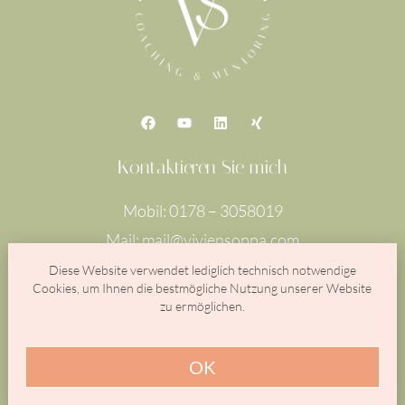
F
Y
L
X
a
o
i
i
c
u
n
n
e
t
k
g
Kontaktieren Sie mich
b
u
e
o
b
d
o
e
i
Mobil: 0178 – 3058019
k
n
Mail: mail@viviensoppa.com
Diese Website verwendet lediglich technisch notwendige
Cookies, um Ihnen die bestmögliche Nutzung unserer Website
zu ermöglichen.
OK
Psychologisch fundierte Führungskräfte- und
Organisationsentwicklung für Unternehmen