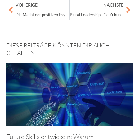
Zurück
Näc
VOHERIGE
NÄCHSTE
Die Macht der positiven Psychologie: So förderst Du eine positive Unternehmenskultur
Plural Leadership: Die Zukunft der Führung und wie sie Teams stärkt
DIESE BEITRÄGE KÖNNTEN DIR AUCH
GEFALLEN
Future Skills entwickeln: Warum