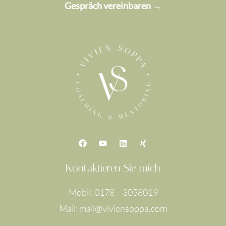
Gespräch vereinbaren →
F
Y
L
X
a
o
i
i
c
u
n
n
e
t
k
g
Kontaktieren Sie mich
b
u
e
o
b
d
o
e
i
Mobil: 0178 – 3058019
k
n
Mail: mail@viviensoppa.com