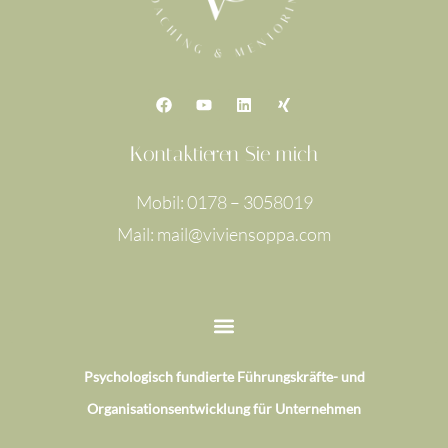
F
Y
L
X
a
o
i
i
c
u
n
n
e
t
k
g
Kontaktieren Sie mich
b
u
e
o
b
d
o
e
i
Mobil: 0178 – 3058019
k
n
Mail: mail@viviensoppa.com
Psychologisch fundierte Führungskräfte- und
Organisationsentwicklung für Unternehmen