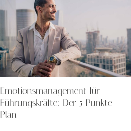
für
Führungskräfte:
Der
5
Punkte
Plan
Emotionsmanagement für
Führungskräfte: Der 5 Punkte
Plan