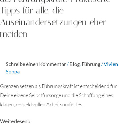
eher
Tipps für alle, die
meiden
Auseinandersetzungen eher
meiden
Schreibe einen Kommentar
/
Blog
,
Führung
/
Vivien
Soppa
Grenzen setzen als Führungskraft ist entscheidend für
Deine eigene Selbstfürsorge und die Schaffung eines
klaren, respektvollen Arbeitsumfeldes.
Weiterlesen »