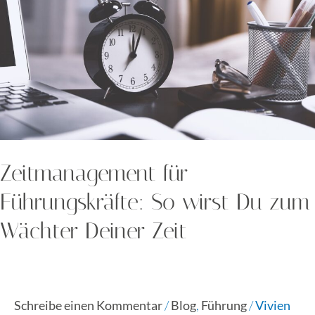
So
wirst
Du
zum
Wächter
Deiner
Zeit
Zeitmanagement für
Führungskräfte: So wirst Du zum
Wächter Deiner Zeit
Schreibe einen Kommentar
/
Blog
,
Führung
/
Vivien