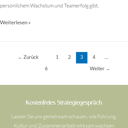
persönlichem Wachstum und Teamerfolg gibt.
Weiterlesen »
←
Zurück
1
2
3
4
…
6
Weiter
→
Kostenfreies Strategiegespräch
Lassen Sie uns gemeinsam schauen, wie Führung,
Kultur und Zusammenarbeit wirksam wachsen