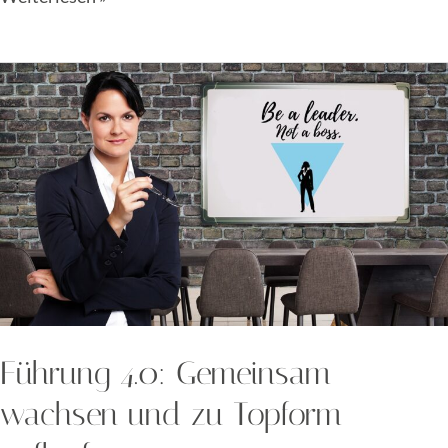
Führung
4.0:
Gemeinsam
wachsen
und
zu
Topform
auflaufen
Führung 4.0: Gemeinsam
wachsen und zu Topform