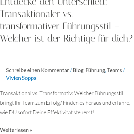
Entdecke den Unterschied:
Richtige
Transaktionaler vs.
für
transformativer Führungsstil –
dich?
Welcher ist der Richtige für dich?
Schreibe einen Kommentar
/
Blog
,
Führung
,
Teams
/
Vivien Soppa
Transaktional vs. Transformativ: Welcher Führungsstil
bringt Ihr Team zum Erfolg? Finden es heraus und erfahre,
wie DU sofort Deine Effektivität steuerst!
Weiterlesen »