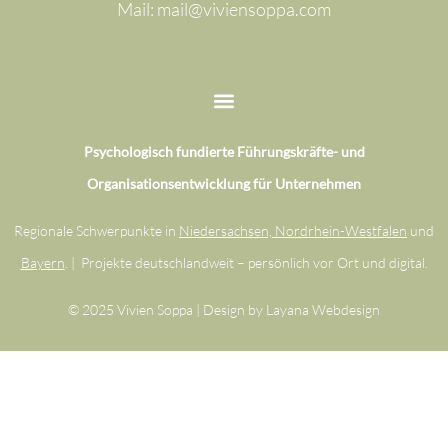
Mail: mail@viviensoppa.com
Psychologisch fundierte Führungskräfte- und
Organisationsentwicklung für Unternehmen
Regionale Schwerpunkte in
Niedersachsen, Nordrhein-Westfalen
und
Bayern
. | Projekte deutschlandweit – persönlich vor Ort und digital.
© 2025 Vivien Soppa | Design by Layana Webdesign