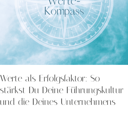
Führungskultur
und
die
Deines
Unternehmens
Werte als Erfolgsfaktor: So
stärkst Du Deine Führungskultur
und die Deines Unternehmens