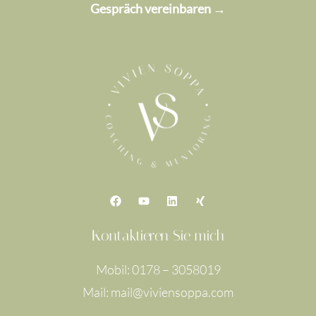
Gespräch vereinbaren →
F
Y
L
X
a
o
i
i
c
u
n
n
e
t
k
g
Kontaktieren Sie mich
b
u
e
o
b
d
o
e
i
Mobil: 0178 – 3058019
k
n
Mail: mail@viviensoppa.com