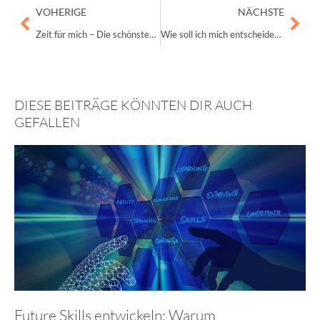
Zurück
Näc
VOHERIGE
NÄCHSTE
Zeit für mich – Die schönsten Rituale für Deine kleinen Auszeiten im stressigen Alltag.
Wie soll ich mich entscheiden, ohne es zu bereuen – 5 wertvolle Tipps
DIESE BEITRÄGE KÖNNTEN DIR AUCH
GEFALLEN
Future Skills entwickeln: Warum